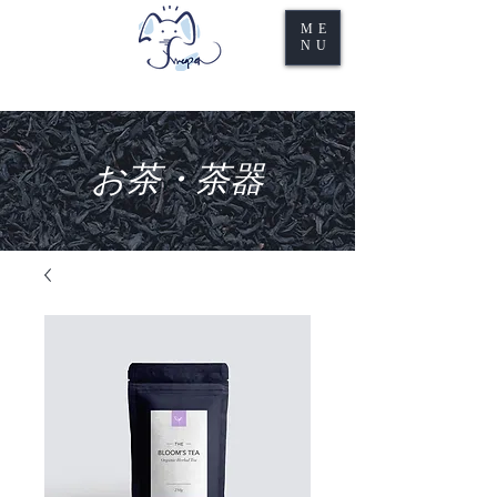
ME
NU
お茶・茶器