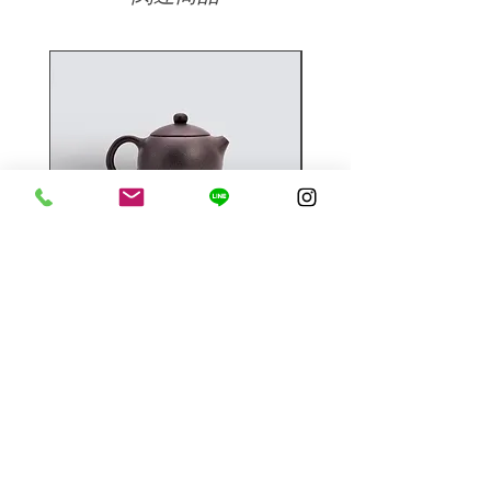
ることができます。
急須
商品名
価格
価格
￥1,700
￥1,500