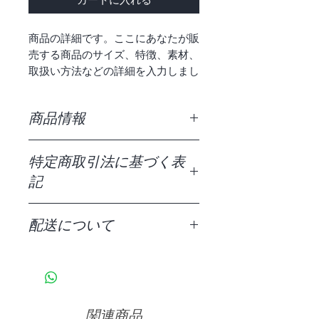
商品の詳細です。ここにあなたが販
売する商品のサイズ、特徴、素材、
取扱い方法などの詳細を入力しまし
ょう。
商品情報
商品の詳細です。ここにあなたが販売
特定商取引法に基づく表
する商品のサイズ、特徴、素材、取扱
い方法などの詳細を入力しましょう。
記
また、商品のセールスポイントを入力
して、購入者の興味を引きつけましょ
特定商取引法に基づく表記について記
う。
配送について
入する欄です。ここに購入者が購入後
にどのように返品、交換、また返金で
商品の配送ポリシーについて記入する
きるかを詳しく示しましょう。手続き
欄です。ここに商品の配送について詳
を明確に示すことでショップと購入者
しく示しましょう。実際に不着が起こ
の信頼関係を築くことができます。
った際などの手続きに関しても詳しく
関連商品
示すことで、ショップの信頼度を高め